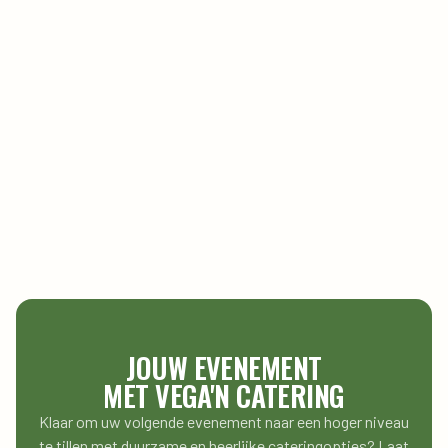
Herfst bij Krop en Kool
De herfst is het seizoen waarin alles verandert. Voor ons als
cateraar is dit een van de mooiste momenten van het jaar.
Herfst catering draait om comfort, diepte en rijke smaken. Het
is het seizoen waarin je gasten écht wilt verrassen met
gerechten die niet alleen vullen, maar ook verbinden.
Learn More
JOUW EVENEMENT
MET VEGA'N CATERING
Klaar om uw volgende evenement naar een hoger niveau
te tillen met duurzame en heerlijke cateringopties? Laat