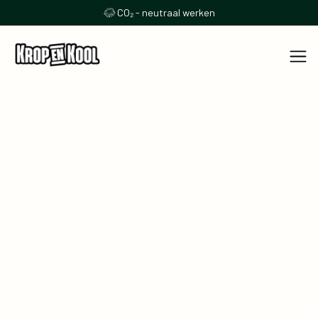
CO₂ - neutraal werken
Samen iets lekkers neerzetten? Start hier.
Voornaam
*
Achternaam
*